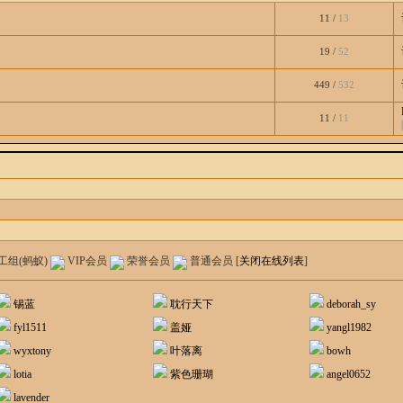
11 /
13
19 /
52
449 /
532
11 /
11
工组(蚂蚁)
VIP会员
荣誉会员
普通会员
[
关闭在线列表
]
锡蓝
耽行天下
deborah_sy
fyl1511
盖娅
yangl1982
wyxtony
叶落离
bowh
lotia
紫色珊瑚
angel0652
lavender