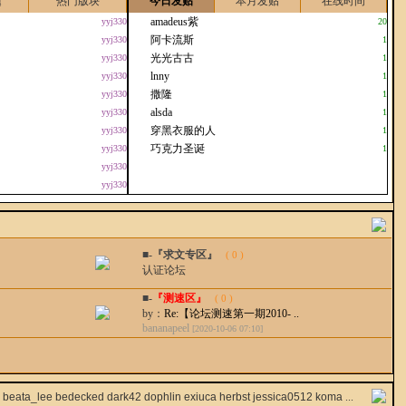
题
热门版块
今日发贴
本月发贴
在线时间
amadeus紫
yyj330
20
阿卡流斯
yyj330
1
光光古古
yyj330
1
lnny
yyj330
1
撒隆
yyj330
1
alsda
yyj330
1
穿黑衣服的人
yyj330
1
巧克力圣诞
yyj330
1
yyj330
yyj330
■-『求文专区』
( 0 )
认证论坛
■-
『测速区』
( 0 )
by：
Re:【论坛测速第一期2010- ..
bananapeel
[2020-10-06 07:10]
c
beata_lee
bedecked
dark42
dophlin
exiuca
herbst
jessica0512
koma
...