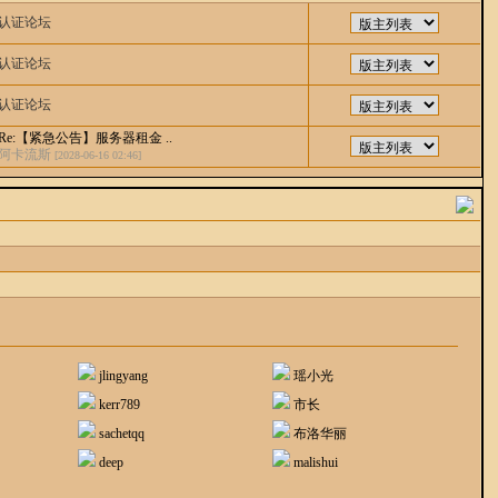
认证论坛
认证论坛
认证论坛
Re:【紧急公告】服务器租金 ..
阿卡流斯
[2028-06-16 02:46]
jlingyang
瑶小光
kerr789
市长
sachetqq
布洛华丽
deep
malishui