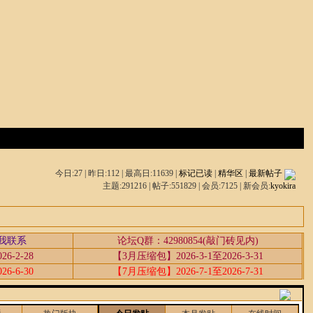
讨论区
推荐
搜索
社区服务
今日:27 | 昨日:112 | 最高日:11639 |
标记已读
|
精华区
|
最新帖子
主题:291216 | 帖子:551829 | 会员:7125 | 新会员:
kyokira
我联系
论坛Q群：42980854(敲门砖见内)
6-2-28
【3月压缩包】2026-3-1至2026-3-31
6-6-30
【7月压缩包】2026-7-1至2026-7-31