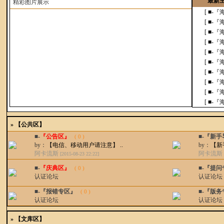
最新
精
彩图片展示
[ ■-
[ ■-
[ ■-
[ ■-
[ ■-
[ ■-
[ ■-
[ ■-
[ ■-
[ ■-
»
【公共区】
■-
『公告区』
■-『新
( 0 )
by：
【电信、移动用户请注意】 ..
by：
【新
阿卡流斯
阿卡流斯
[2015-08-23 22:22]
■-
『庆典区』
■-『提
( 0 )
认证论坛
认证论坛
■-『报错专区』
■-『版
( 0 )
认证论坛
认证论坛
»
【文库区】