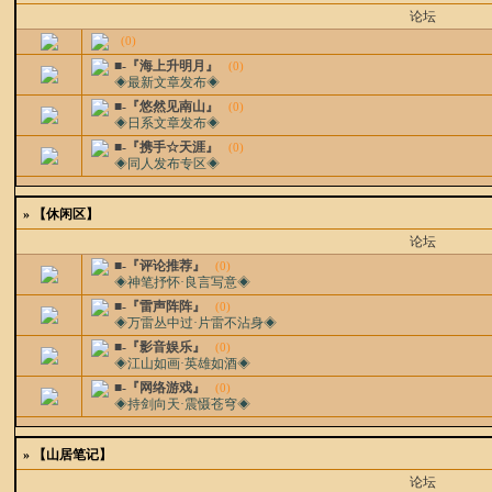
论坛
(0)
■-『海上升明月』
(0)
◈最新文章发布◈
■-『悠然见南山』
(0)
◈日系文章发布◈
■-『携手☆天涯』
(0)
◈同人发布专区◈
»
【休闲区】
论坛
■-『评论推荐』
(0)
◈神笔抒怀·良言写意◈
■-『雷声阵阵』
(0)
◈万雷丛中过·片雷不沾身◈
■-『影音娱乐』
(0)
◈江山如画·英雄如酒◈
■-『网络游戏』
(0)
◈持剑向天·震慑苍穹◈
»
【山居笔记】
论坛