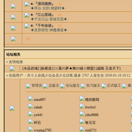
■-『清词雅阁』
(0)
◈琴台·古韵·绕梁时◈
■-『江山英雄』
(0)
◈千古江山·英雄无觅◈
■-『千年杂谈』
(0)
◈灵异研究·神魔佛道◈
(0)
论坛相关
» 友情链接
[水晶岩城]
[纵横道]
[☆翼の夢★舞の城☆聯盟]
[戚顾·王道天下]
» 在线用户
- 共 0 人在线,0 位会员,0 位访客,最多 2767 人发生在 2018-01-18 10:12
管理员
总版主
论坛版主
实习版主
正式版工
搬
nana007
猪的眼睛
salade
freefeel
yn441
yihu9888
碎石
银元宝
wuqing3785
xinli711